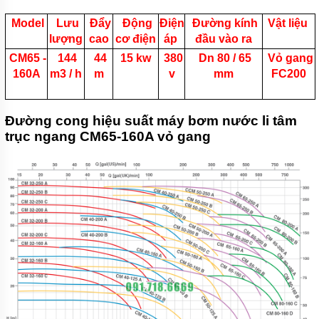
Model
Lưu
Đẩy
Động
Điện
Đường kính
Vật liệu
lượng
cao
cơ điện
áp
đầu vào ra
CM65 -
144
44
15 kw
380
Dn 80 / 65
Vỏ gang
160A
m3 / h
m
v
mm
FC200
Đường cong hiệu suất máy bơm nước li tâm
trục ngang CM65-160A vỏ gang