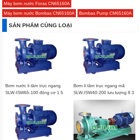
Máy bơm nước Foras CN65160A
Máy bơm nước Bombas CN65160A
Bombas Pump CM65160A
SẢN PHẨM CÙNG LOẠI
Bơm nước li tâm trục ngang
Bơm li tâm trục ngang mã
SLW-ISW65-100 động cơ 1.5
SLW-ISW40-200 lưu lượng 8.3
kw lưu lượng max 32.5 m3/h
m3/h