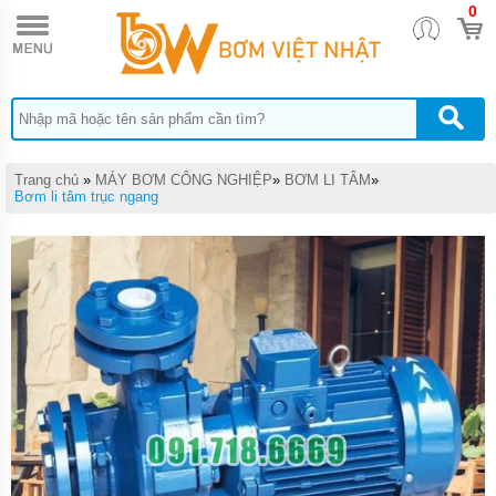
0
TRANG
CHỦ
MAÝ
BƠM
NƯỚC
THẢI
PENTAX
Trang chủ
»
MÁY BƠM CÔNG NGHIỆP
»
BƠM LI TÂM
»
MAÝ
Bơm li tâm trục ngang
BƠM
NƯỚC
THẢI
EBARA
MÁY
BƠM
NƯỚC
THẢI
TSURUMI
MÁY
BƠM
NƯỚC
THẢI
MEUDY