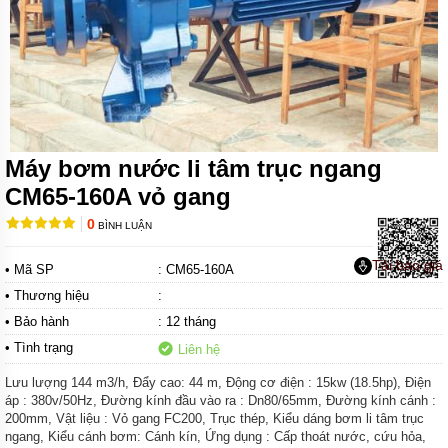
MÁY
BƠM
NƯỚC
THẢI
FIRMLY
MÁY
BƠM
NƯỚC
Máy bơm nước li tâm trục ngang
THẢI
CM65-160A vỏ gang
KENFEI
0
BÌNH LUẬN
MÁY
BƠM
NƯỚC
Tải báo giá
• Mã SP
: CM65-160A
THẢI
VF
• Thương hiệu
:
• Bảo hành
: 12 tháng
MÁY
BƠM
• Tình trạng
Liên hệ
NƯỚC
THẢI
Lưu lượng 144 m3/h, Đẩy cao: 44 m, Động cơ điện : 15kw (18.5hp), Điện
CNP
áp : 380v/50Hz, Đường kính đầu vào ra : Dn80/65mm, Đường kính cánh :
200mm, Vật liệu : Vỏ gang FC200, Trục thép, Kiểu dáng bơm li tâm trục
MÁY
ngang, Kiểu cánh bơm: Cánh kín, Ứng dụng : Cấp thoát nước, cứu hỏa,
BƠM