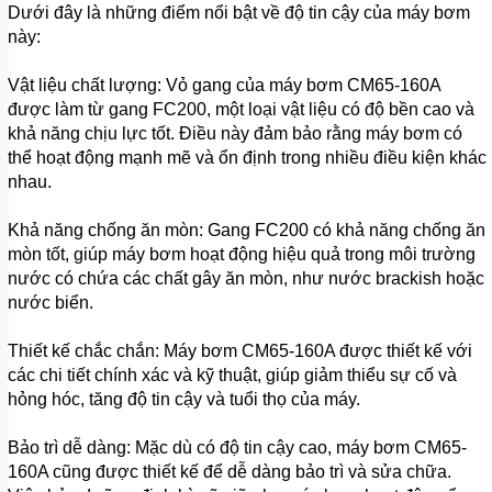
THẢI
Dưới đây là những điểm nổi bật về độ tin cậy của máy bơm
LEO
này:
MÁY
BƠM
Vật liệu chất lượng: Vỏ gang của máy bơm CM65-160A
NƯỚC
được làm từ gang FC200, một loại vật liệu có độ bền cao và
THẢI
FORAS
khả năng chịu lực tốt. Điều này đảm bảo rằng máy bơm có
thể hoạt động mạnh mẽ và ổn định trong nhiều điều kiện khác
MÁY
nhau.
BƠM
HÚT BÙN
TSURUMI
Khả năng chống ăn mòn: Gang FC200 có khả năng chống ăn
mòn tốt, giúp máy bơm hoạt động hiệu quả trong môi trường
MÁY
nước có chứa các chất gây ăn mòn, như nước brackish hoặc
BƠM
HÚT
nước biển.
BÙN
EBARA
Thiết kế chắc chắn: Máy bơm CM65-160A được thiết kế với
các chi tiết chính xác và kỹ thuật, giúp giảm thiểu sự cố và
MÁY
BƠM
hỏng hóc, tăng độ tin cậy và tuổi thọ của máy.
HÚT
BÙN
MASTRA
Bảo trì dễ dàng: Mặc dù có độ tin cậy cao, máy bơm CM65-
160A cũng được thiết kế để dễ dàng bảo trì và sửa chữa.
MÁY