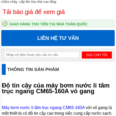
chữa cháy, cấp lên tòa nhà cao tầng
NƯỚC
THẢI
Tải báo giá để xem giá
APP
MÁY
GIAO HÀNG THU TIỀN TẠI NHÀ TOÀN QUỐC
BƠM
NƯỚC
THẢI
LIÊN HỆ TƯ VẤN
NATION
PUPM
MÁY
BƠM
NƯỚC
THẢI
SEALAND
THÔNG TIN SẢN PHẨM
MÁY
BƠM
Độ tin cậy của máy bơm nước li tâm
NƯỚC
trục ngang CM65-160A vỏ gang
THẢI
MASTRA
MÁY
Máy bơm nước li tâm trục ngang CM65-160A
với vỏ gang là
BƠM
NƯỚC
một thiết bị có độ tin cậy cao trong việc cung cấp nước sạch.