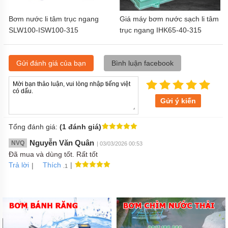
Bơm nước li tâm trục ngang
Giá máy bơm nước sạch li tâm
SLW100-ISW100-315
trục ngang IHK65-40-315
Gửi đánh giá của bạn
Bình luận facebook
Gửi ý kiến
Tổng đánh giá:
(1 đánh giá)
Nguyễn Văn Quân
NVQ
| 03/03/2026 00:53
Đã mua và dùng tốt. Rất tốt
Trả lời
|
|
Thích
.1