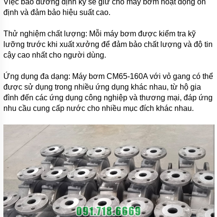
Việc bảo dưỡng định kỳ sẽ giữ cho máy bơm hoạt động ổn
BƠM
định và đảm bảo hiệu suất cao.
CÔNG
NGHIỆP
Thử nghiệm chất lượng: Mỗi máy bơm được kiểm tra kỹ
TIN
lưỡng trước khi xuất xưởng để đảm bảo chất lượng và độ tin
TỨC
cậy cao nhất cho người dùng.
GIỚI
THIỆU
Ứng dụng đa dạng: Máy bơm CM65-160A với vỏ gang có thể
SẢN
được sử dụng trong nhiều ứng dụng khác nhau, từ hộ gia
PHẨM
MỚI
đình đến các ứng dụng công nghiệp và thương mại, đáp ứng
nhu cầu cung cấp nước cho nhiều mục đích khác nhau.
LIÊN
HỆ