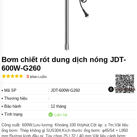
MÁY
BƠM
NƯỚC
THẢI
FIRMLY
MÁY
BƠM
NƯỚC
THẢI
Bơm chiết rót dung dịch nóng JDT-
KENFEI
600W-G260
MÁY
BƠM
0
BÌNH LUẬN
NƯỚC
THẢI
Tải báo giá
VF
• Mã SP
: JDT-600W-G260
• Thương hiệu
:
MÁY
BƠM
• Bảo hành
: 12 tháng
NƯỚC
• Tình trạng
Liên hệ
THẢI
CNP
Công suất: 600W;Lưu lượng: Khoảng 100 lít/phút;Cột áp: ≥ 7m;Vật liệu
ống bơm: Thép không gỉ SUS304;Kích thước ống bơm: φ45/54 × L950
MÁY
mm;Đường kính đầu ra: Tùy chọn 25 / 32 / 40 mm;Vật liệu cánh bơm:
BƠM