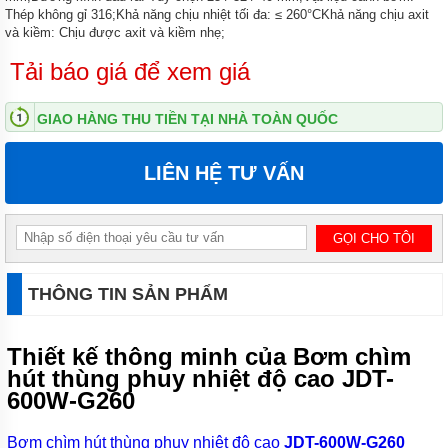
Thép không gỉ 316;Khả năng chịu nhiệt tối đa: ≤ 260°CKhả năng chịu axit
NƯỚC
THẢI
và kiềm: Chịu được axit và kiềm nhẹ;
APP
Tải báo giá để xem giá
MÁY
BƠM
NƯỚC
GIAO HÀNG THU TIỀN TẠI NHÀ TOÀN QUỐC
THẢI
NATION
PUPM
LIÊN HỆ TƯ VẤN
MÁY
BƠM
NƯỚC
THẢI
SEALAND
THÔNG TIN SẢN PHẨM
MÁY
BƠM
NƯỚC
THẢI
Thiết kế thông minh của Bơm chìm
MASTRA
hút thùng phuy nhiệt độ cao JDT-
600W-G260
MÁY
BƠM
NƯỚC
Bơm chìm hút thùng phuy nhiệt độ cao
JDT-600W-G260