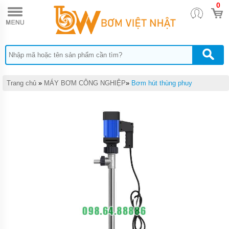
0
TRANG
CHỦ
MAÝ
BƠM
NƯỚC
THẢI
PENTAX
Trang chủ
»
MÁY BƠM CÔNG NGHIỆP
»
Bơm hút thùng phuy
MAÝ
BƠM
NƯỚC
THẢI
EBARA
MÁY
BƠM
NƯỚC
THẢI
TSURUMI
MÁY
BƠM
NƯỚC
THẢI
MEUDY