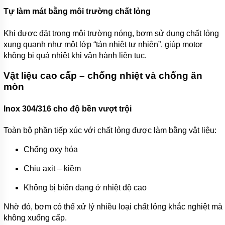
BƠM
Tự làm mát bằng môi trường chất lỏng
CÔNG
NGHIỆP
Khi được đặt trong môi trường nóng, bơm sử dụng chất lỏng
TIN
xung quanh như một lớp “tản nhiệt tự nhiên”, giúp motor
TỨC
không bị quá nhiệt khi vận hành liên tục.
GIỚI
Vật liệu cao cấp – chống nhiệt và chống ăn
THIỆU
SẢN
mòn
PHẨM
MỚI
Inox 304/316 cho độ bền vượt trội
LIÊN
HỆ
Toàn bộ phần tiếp xúc với chất lỏng được làm bằng vật liệu:
Chống oxy hóa
Chịu axit – kiềm
Không bị biến dạng ở nhiệt độ cao
Nhờ đó, bơm có thể xử lý nhiều loại chất lỏng khắc nghiệt mà
không xuống cấp.