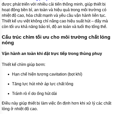
THẢI
được phát triển với nhiều cải tiến thông minh, giúp thiết bị
LEO
hoạt động bền bỉ, an toàn và hiệu quả trong môi trường có
MÁY
nhiệt độ cao, hóa chất mạnh và yêu cầu vận hành liên tục.
BƠM
Thiết kế ưu việt không chỉ nâng cao hiệu suất hút – đẩy mà
NƯỚC
còn tối ưu khả năng bảo trì, độ an toàn và tuổi thọ tổng thể.
THẢI
FORAS
Cấu trúc chìm tối ưu cho môi trường chất lỏng
MÁY
nóng
BƠM
HÚT BÙN
TSURUMI
Vận hành an toàn khi đặt trực tiếp trong thùng phuy
MÁY
Thiết kế chìm giúp bơm:
BƠM
HÚT
BÙN
Hạn chế hiện tượng cavitation (bọt khí)
EBARA
Tăng lực hút nhờ áp lực chất lỏng
MÁY
BƠM
Tránh rò rỉ do ống hút dài
HÚT
BÙN
Điều này giúp thiết bị làm việc ổn định hơn khi xử lý các chất
MASTRA
lỏng ở nhiệt độ cao.
MÁY