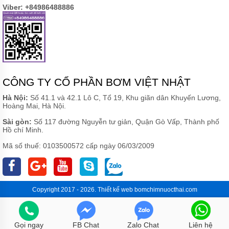
Viber: +84986488886
CÔNG TY CỔ PHẦN BƠM VIỆT NHẬT
Hà Nội:
Số 41.1 và 42.1 Lô C, Tổ 19, Khu giãn dân Khuyến Lương,
Hoàng Mai, Hà Nội.
Sài gòn:
Số 117 đường Nguyễn tư giản, Quận Gò Vấp, Thành phố
Hồ chí Minh.
Mã số thuế: 0103500572 cấp ngày 06/03/2009
Copyright 2017 - 2026.
Thiết kế web
bomchimnuocthai.com
Gọi ngay
FB Chat
Zalo Chat
Liên hệ