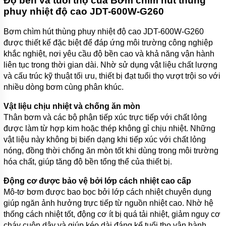
Độ bền và tuổi thọ của Bơm chìm hút thùng
phuy nhiệt độ cao JDT-600W-G260
Bơm chìm hút thùng phuy nhiệt độ cao JDT-600W-G260
được thiết kế đặc biệt để đáp ứng môi trường công nghiệp
khắc nghiệt, nơi yêu cầu độ bền cao và khả năng vận hành
liên tục trong thời gian dài. Nhờ sử dụng vật liệu chất lượng
và cấu trúc kỹ thuật tối ưu, thiết bị đạt tuổi thọ vượt trội so với
nhiều dòng bơm cùng phân khúc.
Vật liệu chịu nhiệt và chống ăn mòn
Thân bơm và các bộ phận tiếp xúc trực tiếp với chất lỏng
được làm từ hợp kim hoặc thép không gỉ chịu nhiệt. Những
vật liệu này không bị biến dạng khi tiếp xúc với chất lỏng
nóng, đồng thời chống ăn mòn tốt khi dùng trong môi trường
hóa chất, giúp tăng độ bền tổng thể của thiết bị.
Động cơ được bảo vệ bởi lớp cách nhiệt cao cấp
Mô-tơ bơm được bao bọc bởi lớp cách nhiệt chuyên dụng
giúp ngăn ảnh hưởng trực tiếp từ nguồn nhiệt cao. Nhờ hệ
thống cách nhiệt tốt, động cơ ít bị quá tải nhiệt, giảm nguy cơ
cháy cuộn dây và giúp kéo dài đáng kể tuổi thọ vận hành.