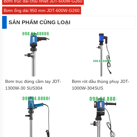
Bơm trục dài chịu nhiệt JDT-600W-G260
Bơm ống dài 950 mm JDT-600W-G260
SẢN PHẨM CÙNG LOẠI
Bơm trục đứng cầm tay JDT-
Bơm rót dầu thùng phuy JDT-
1300W-30 SUS304
1000W-304SUS