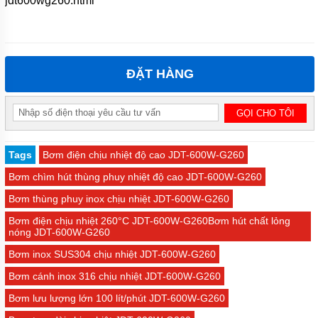
jdt600wg260.html
ĐẶT HÀNG
Tags
Bơm điện chịu nhiệt độ cao JDT-600W-G260
Bơm chìm hút thùng phuy nhiệt độ cao JDT-600W-G260
Bơm thùng phuy inox chịu nhiệt JDT-600W-G260
Bơm điện chịu nhiệt 260°C JDT-600W-G260Bơm hút chất lỏng
nóng JDT-600W-G260
Bơm inox SUS304 chịu nhiệt JDT-600W-G260
Bơm cánh inox 316 chịu nhiệt JDT-600W-G260
Bơm lưu lượng lớn 100 lít/phút JDT-600W-G260