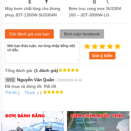
Máy bơm chất lỏng cho thùng
Bơm trục cong inox SUS304
phuy JDT-1350W-SUS304N
160 – JDT-3000W-LG
Gửi đánh giá của bạn
Bình luận facebook
Gửi ý kiến
Tổng đánh giá:
(1 đánh giá)
Nguyễn Văn Quân
NVQ
| 20/05/2026 06:46
Đã mua và dùng tốt. Rất tốt
Trả lời
|
|
Thích
.1