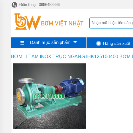
Điện thoại: 0986488886
TRANG
CHỦ
MAÝ
BƠM
NƯỚC
THẢI
PENTAX
Danh mục sản phẩm
Hãng sản xuất
MAÝ
BƠM
BƠM LI TÂM INOX TRỤC NGANG IHK125100400 BƠM
NƯỚC
THẢI
EBARA
MÁY
BƠM
NƯỚC
THẢI
TSURUMI
MÁY
BƠM
NƯỚC
THẢI
MEUDY