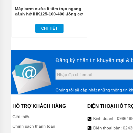
MÁY
Máy bơm nước li tâm trục ngang
BƠM
cánh hở IHK125-100-400 động cơ
NƯỚC
điện 30 kw
THẢI
FIRMLY
CHI TIẾT
MÁY
BƠM
NƯỚC
THẢI
KENFEI
Đăng ký nhận tin khuyến mại & b
MÁY
BƠM
NƯỚC
THẢI
VF
Chúng tôi sẽ cập nhật những thông tin k
MÁY
BƠM
HỖ TRỢ KHÁCH HÀNG
ĐIỆN THOẠI HỖ TR
NƯỚC
THẢI
Giới thiệu
CNP
Kinh doanh:
098648
Chính sách thanh toán
Điện thoại bàn:
0243
MÁY
BƠM