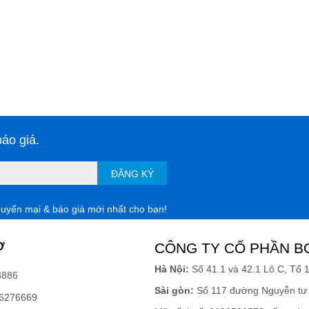
áo giá.
ĐĂNG KÝ
huyến mại & báo giá mới nhất cho bạn!
Ợ
CÔNG TY CỔ PHẦN B
Hà Nội:
Số 41.1 và 42.1 Lô C, Tổ 
8886
Sài gòn:
Số 117 đường Nguyễn tư 
6276669