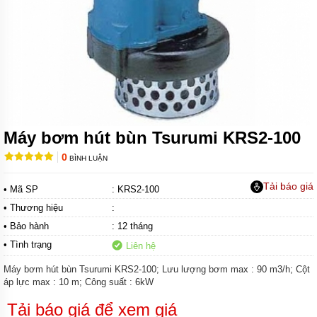
MÁY
BƠM
NƯỚC
THẢI
FIRMLY
MÁY
BƠM
NƯỚC
THẢI
Máy bơm hút bùn Tsurumi KRS2-100
KENFEI
0
BÌNH LUẬN
MÁY
BƠM
NƯỚC
Tải báo giá
• Mã SP
: KRS2-100
THẢI
VF
• Thương hiệu
:
• Bảo hành
: 12 tháng
MÁY
• Tình trạng
BƠM
Liên hệ
NƯỚC
THẢI
Máy bơm hút bùn Tsurumi KRS2-100; Lưu lượng bơm max : 90 m3/h; Cột
CNP
áp lực max : 10 m; Công suất : 6kW
MÁY
Tải báo giá để xem giá
BƠM