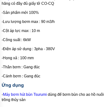
THẢI
hãng có đầy đủ giấy tở CO-CQ
LEO
-Sản phẩm mới 100%
MÁY
BƠM
NƯỚC
-Lưu lượng bơm max : 90 m3/h
THẢI
FORAS
-Cột áp lực max : 10 m
MÁY
-Công suất : 6kW
BƠM
HÚT BÙN
-Điện áp sử dụng : 3pha - 380V
TSURUMI
-Họng xả : 100 mm
MÁY
BƠM
HÚT
-Thân bơm : Gang đúc
BÙN
EBARA
-Cánh bơm : Gang đúc
MÁY
Ứng dụng
BƠM
HÚT
BÙN
-
Máy bơm hút bùn Tsurumi
dùng để bơm bùn cho ao hồ nuôi
MASTRA
trồng thủy sản
MÁY