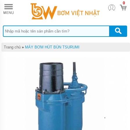
0
TRANG
CHỦ
MAÝ
BƠM
NƯỚC
THẢI
PENTAX
Trang chủ
»
MÁY BƠM HÚT BÙN TSURUMI
MAÝ
BƠM
NƯỚC
THẢI
EBARA
MÁY
BƠM
NƯỚC
THẢI
TSURUMI
MÁY
BƠM
NƯỚC
THẢI
MEUDY