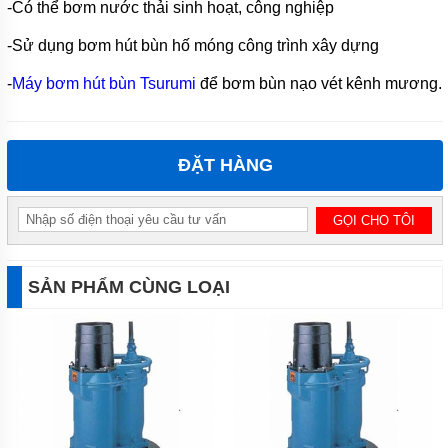
-Có thể bơm nước thải sinh hoạt, công nghiệp
BƠM
CÔNG
NGHIỆP
-Sử dụng bơm hút bùn hố móng công trình xây dựng
TIN
-
Máy bơm hút bùn Tsurumi
để bơm bùn nạo vét kênh mương.
TỨC
GIỚI
THIỆU
ĐẶT HÀNG
SẢN
PHẨM
MỚI
LIÊN
HỆ
SẢN PHẨM CÙNG LOẠI