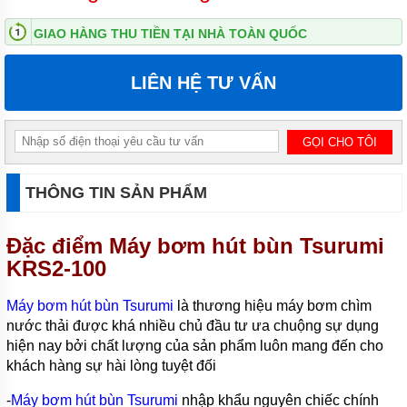
NƯỚC
THẢI
GIAO HÀNG THU TIỀN TẠI NHÀ TOÀN QUỐC
APP
MÁY
LIÊN HỆ TƯ VẤN
BƠM
NƯỚC
THẢI
NATION
PUPM
MÁY
THÔNG TIN SẢN PHẨM
BƠM
NƯỚC
THẢI
Đặc điểm
SEALAND
Máy bơm hút bùn Tsurumi
KRS2-100
MÁY
BƠM
NƯỚC
Máy bơm hút bùn Tsurumi
là thương hiệu máy bơm chìm
THẢI
nước thải được khá nhiều chủ đầu tư ưa chuộng sự dụng
MASTRA
hiện nay bởi chất lượng của sản phẩm luôn mang đến cho
khách hàng sự hài lòng tuyệt đối
MÁY
BƠM
NƯỚC
-
Máy bơm hút bùn Tsurumi
nhập khẩu nguyên chiếc chính